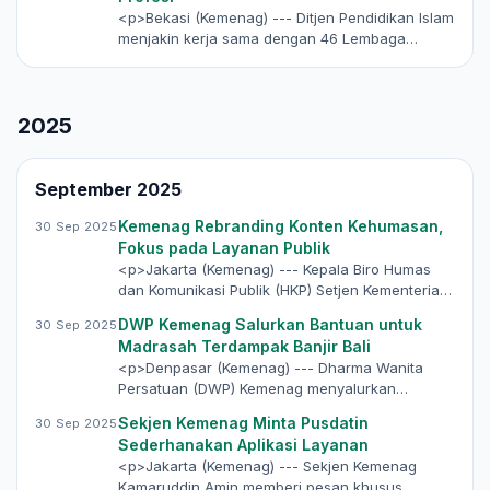
<p>Bekasi (Kemenag) --- Ditjen Pendidikan Islam
menjakin kerja sama dengan 46 Lembaga
Pendidik dan Tenaga Kependidikan (LPTK)…
2025
September 2025
Kemenag Rebranding Konten Kehumasan,
30 Sep 2025
Fokus pada Layanan Publik
<p>Jakarta (Kemenag) --- Kepala Biro Humas
dan Komunikasi Publik (HKP) Setjen Kementerian
Agama, Thobib Al-Asyhar, menegaskan…
DWP Kemenag Salurkan Bantuan untuk
30 Sep 2025
Madrasah Terdampak Banjir Bali
<p>Denpasar (Kemenag) --- Dharma Wanita
Persatuan (DWP) Kemenag menyalurkan
bantuan sosial total senilai Rp105 juta untuk…
Sekjen Kemenag Minta Pusdatin
30 Sep 2025
Sederhanakan Aplikasi Layanan
<p>Jakarta (Kemenag) --- Sekjen Kemenag
Kamaruddin Amin memberi pesan khusus