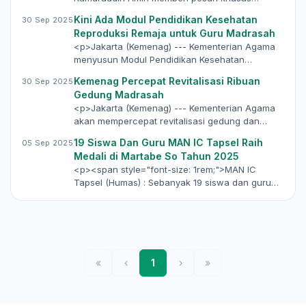
kepada Pusat Data dan Teknologi Informasi
Kini Ada Modul Pendidikan Kesehatan
30 Sep 2025
(Pusdatin).…
Reproduksi Remaja untuk Guru Madrasah
<p>Jakarta (Kemenag) --- Kementerian Agama
menyusun Modul Pendidikan Kesehatan
Reproduksi Remaja (PKRR) dalam Perspektif…
Kemenag Percepat Revitalisasi Ribuan
30 Sep 2025
Gedung Madrasah
<p>Jakarta (Kemenag) --- Kementerian Agama
akan mempercepat revitalisasi gedung dan
sarana prasarana madrasah. Lebih dari…
19 Siswa Dan Guru MAN IC Tapsel Raih
05 Sep 2025
Medali di Martabe So Tahun 2025
<p><span style="font-size: 1rem;">MAN IC
Tapsel (Humas) : Sebanyak 19 siswa dan guru
Madrasah Aliyah Negeri Insan Cendekia…
«
‹
1
›
»