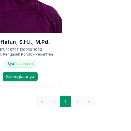
fiatun, S.H.I., M.Pd.
NIP: 198701112005011003
n: Pengasuh Pondok Pesantren
Syafinatunajah
Selengkapnya
«
‹
1
›
»