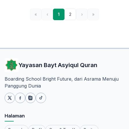
«
‹
1
2
›
»
Yayasan Bayt Asyiqul Quran
Boarding School Bright Future, dari Asrama Menuju
Panggung Dunia
Halaman